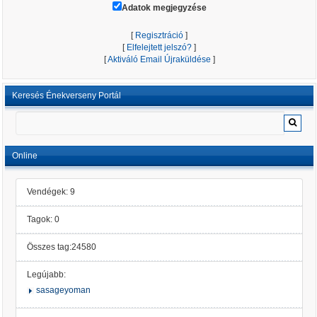
Adatok megjegyzése
[
Regisztráció
]
[
Elfelejtett jelszó?
]
[
Aktiváló Email Újraküldése
]
Keresés Énekverseny Portál
Online
Vendégek: 9
Tagok: 0
Összes tag:24580
Legújabb:
sasageyoman