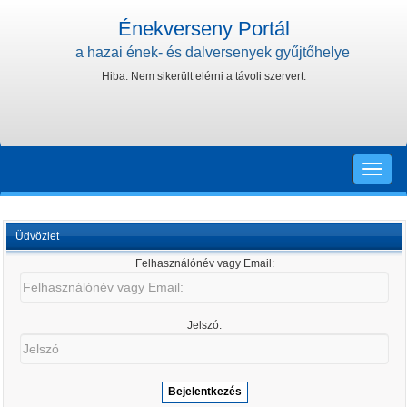
Énekverseny Portál
a hazai ének- és dalversenyek gyűjtőhelye
Hiba: Nem sikerült elérni a távoli szervert.
Toggle
naviga
Üdvözlet
Felhasználónév vagy Email:
Felhasználónév
vagy
Email:
Jelszó:
Jelszó