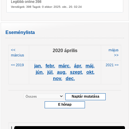
Legtöbb online:398
Vendégek: 398 Tagok: 0 ekkor: 2025. okt.. 20. 02:24
Eseménylista
<<
2020 április
május
március
>>
<< 2019
2021 >>
jan.
febr.
márc.
ápr.
máj.
jún.
júl.
aug.
szept.
okt.
nov.
dec.
Leendő események