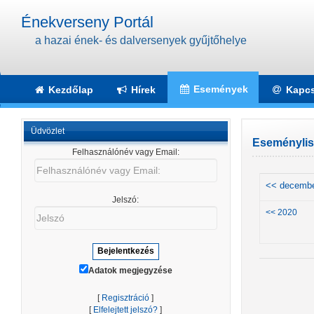
Énekverseny Portál
a hazai ének- és dalversenyek gyűjtőhelye
Események
Kezdőlap
Hírek
Kapcs
Üdvözlet
Eseménylis
Felhasználónév vagy Email:
Felhasználónév
vagy
<< decemb
Email:
Jelszó:
Jelszó
<< 2020
Adatok megjegyzése
[
Regisztráció
]
[
Elfelejtett jelszó?
]