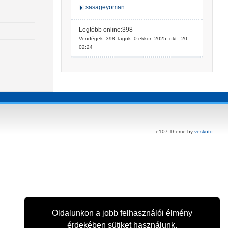
sasageyoman
Legtöbb online:398
Vendégek: 398 Tagok: 0 ekkor: 2025. okt.. 20.
02:24
e107 Theme by
veskoto
Oldalunkon a jobb felhasználói élmény
érdekében sütiket használunk.