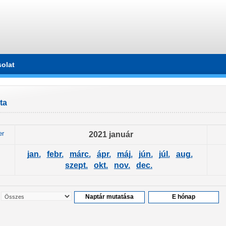
olat
ta
er
2021 január
jan.
febr.
márc.
ápr.
máj.
jún.
júl.
aug.
szept.
okt.
nov.
dec.