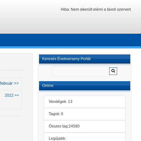
Hiba: Nem sikerült elérni a távoli szervert.
Keresés Énekverseny Portál
február >>
Online
2022 >>
Vendégek: 13
Tagok: 0
Összes tag:24580
Legújabb: