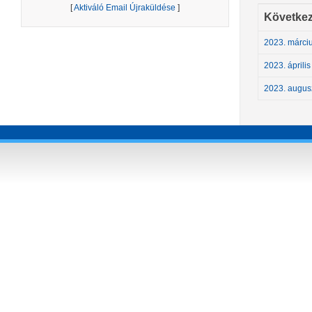
[
Aktiváló Email Újraküldése
]
Következ
2023. márciu
2023. április
2023. augusz