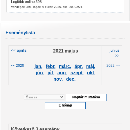
Legtöbb online:398
Vendégek: 398 Tagok: 0 ekkor: 2025. okt.. 20. 02:24
Eseménylista
<< április
2021 május
június
>>
<< 2020
2022 >>
jan.
febr.
márc.
ápr.
máj.
jún.
júl.
aug.
szept.
okt.
nov.
dec.
Következő 3 esemény ...