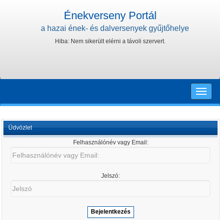
Énekverseny Portál
a hazai ének- és dalversenyek gyűjtőhelye
Hiba: Nem sikerült elérni a távoli szervert.
Toggle
naviga
Üdvözlet
Felhasználónév vagy Email:
Felhasználónév
vagy
Email:
Jelszó:
Jelszó