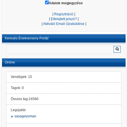
Adatok megjegyzése
[
Regisztráció
]
[
Elfelejtett jelszó?
]
[
Aktiváló Email Újraküldése
]
Keresés Énekverseny Portál
Online
Vendégek: 15
Tagok: 0
Összes tag:24580
Legújabb:
sasageyoman