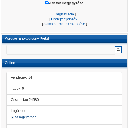
Adatok megjegyzése
[
Regisztráció
]
[
Elfelejtett jelszó?
]
[
Aktiváló Email Újraküldése
]
Keresés Énekverseny Portál
Online
Vendégek: 14
Tagok: 0
Összes tag:24580
Legújabb:
sasageyoman