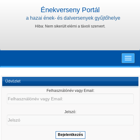
Énekverseny Portál
a hazai ének- és dalversenyek gyűjtőhelye
Hiba: Nem sikerült elérni a távoli szervert.
Toggle
naviga
Üdvözlet
Felhasználónév vagy Email:
Felhasználónév
vagy
Email:
Jelszó:
Jelszó