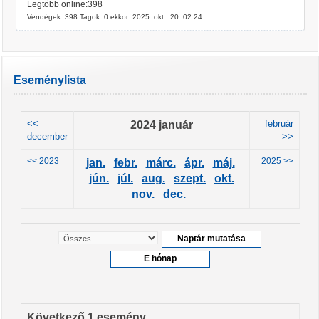
Legtöbb online:398
Vendégek: 398 Tagok: 0 ekkor: 2025. okt.. 20. 02:24
Eseménylista
<<
2024 január
február
december
>>
<< 2023
2025 >>
jan.
febr.
márc.
ápr.
máj.
jún.
júl.
aug.
szept.
okt.
nov.
dec.
Következő 1 esemény ...