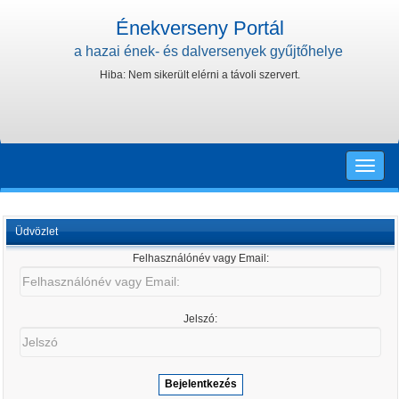
Énekverseny Portál
a hazai ének- és dalversenyek gyűjtőhelye
Hiba: Nem sikerült elérni a távoli szervert.
Toggle
naviga
Üdvözlet
Felhasználónév vagy Email:
Felhasználónév
vagy
Email:
Jelszó:
Jelszó