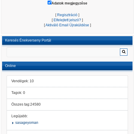
Adatok megjegyzése
[
Regisztráció
]
[
Elfelejtett jelszó?
]
[
Aktiváló Email Újraküldése
]
Keresés Énekverseny Portál
Online
Vendégek: 10
Tagok: 0
Összes tag:24580
Legújabb:
sasageyoman