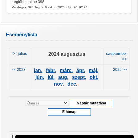
Legtöbb online:398
Vendégek: 398 Tagok: 0 ekkor: 2025. okt.. 20. 02:24
Eseménylista
<< július
2024 augusztus
szeptember
>>
<< 2023
2025 >>
jan.
febr.
márc.
ápr.
máj.
jún.
júl.
aug.
szept.
okt.
nov.
dec.
Leendő események