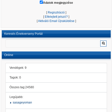
Adatok megjegyzése
[
Regisztráció
]
[
Elfelejtett jelszó?
]
[
Aktiváló Email Újraküldése
]
Keresés Énekverseny Portál
Online
Vendégek: 9
Tagok: 0
Összes tag:24580
Legújabb:
sasageyoman