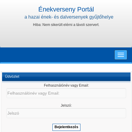
Énekverseny Portál
a hazai ének- és dalversenyek gyűjtőhelye
Hiba: Nem sikerült elérni a távoli szervert.
Toggle
naviga
Üdvözlet
Felhasználónév vagy Email:
Felhasználónév
vagy
Email:
Jelszó:
Jelszó