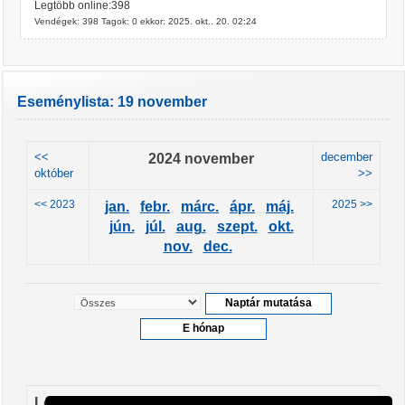
Legtöbb online:398
Vendégek: 398 Tagok: 0 ekkor: 2025. okt.. 20. 02:24
Eseménylista: 19 november
<<
2024 november
december
október
>>
<< 2023
2025 >>
jan.
febr.
márc.
ápr.
máj.
jún.
júl.
aug.
szept.
okt.
nov.
dec.
Leendő események