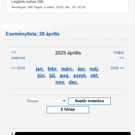
Legtöbb online:398
Vendégek: 398 Tagok: 0 ekkor: 2025. okt.. 20. 02:24
Eseménylista: 28 április
<<
2025 április
május
március
>>
<< 2024
2026 >>
jan.
febr.
márc.
ápr.
máj.
jún.
júl.
aug.
szept.
okt.
nov.
dec.
Leendő események