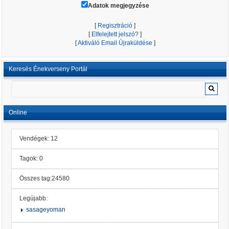
Adatok megjegyzése
[
Regisztráció
]
[
Elfelejtett jelszó?
]
[
Aktiváló Email Újraküldése
]
Keresés Énekverseny Portál
Online
Vendégek: 12
Tagok: 0
Összes tag:24580
Legújabb:
sasageyoman