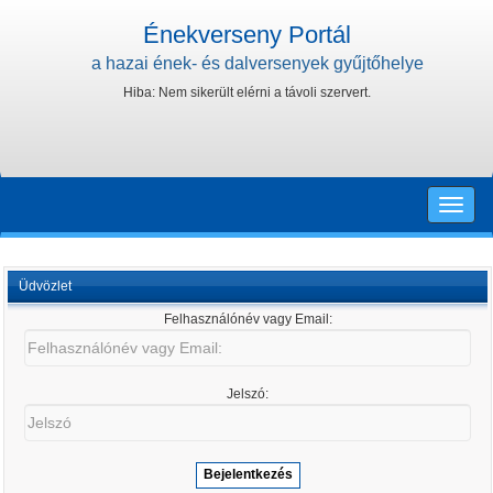
Énekverseny Portál
a hazai ének- és dalversenyek gyűjtőhelye
Hiba: Nem sikerült elérni a távoli szervert.
Toggle
naviga
Üdvözlet
Felhasználónév vagy Email:
Felhasználónév
vagy
Email:
Jelszó:
Jelszó