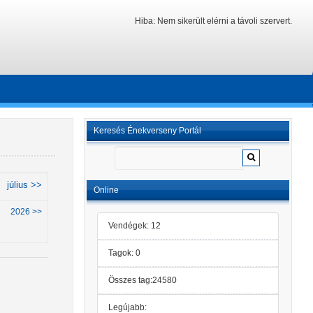
Hiba: Nem sikerült elérni a távoli szervert.
Keresés Énekverseny Portál
július >>
Online
2026 >>
Vendégek: 12
Tagok: 0
Összes tag:24580
Legújabb: