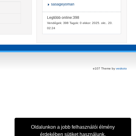
sasageyoman
Legtöbb online:398
Vendégek: 398 Tagok: 0 ekkor: 2025. okt.. 20.
02:24
e107 Theme by
veskoto
Oldalunkon a jobb felhasználói élmény
érdekében sütiket használunk.