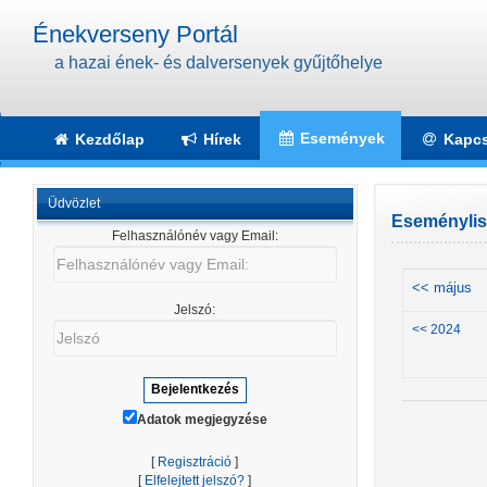
Énekverseny Portál
a hazai ének- és dalversenyek gyűjtőhelye
Események
Kezdőlap
Hírek
Kapcs
Üdvözlet
Eseménylist
Felhasználónév vagy Email:
Felhasználónév
vagy
<< május
Email:
Jelszó:
Jelszó
<< 2024
Adatok megjegyzése
[
Regisztráció
]
[
Elfelejtett jelszó?
]