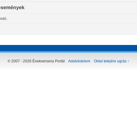
események
andó.
© 2007 - 2026 Énekverseny Portál
Adatvédelem
Oldal tetejére ugrás ↑