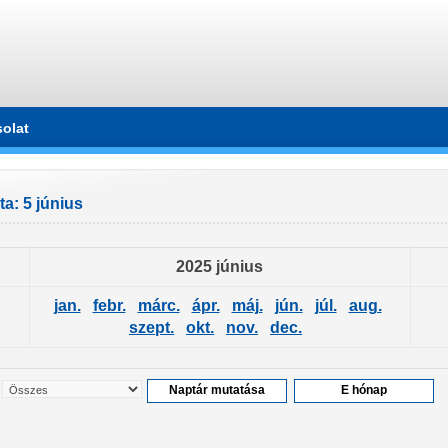
olat
a: 5 június
2025 június
jan.
febr.
márc.
ápr.
máj.
jún.
júl.
aug.
szept.
okt.
nov.
dec.