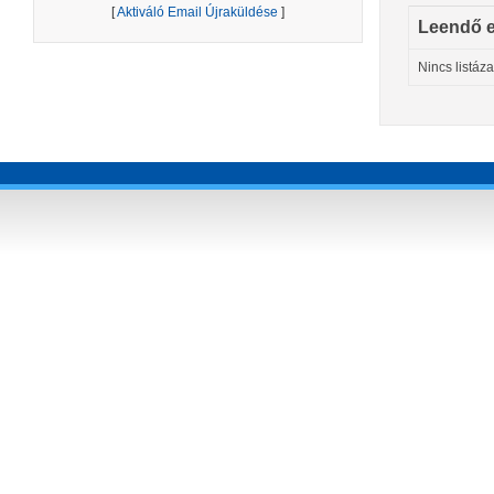
[
Aktiváló Email Újraküldése
]
Leendő 
Nincs listáz