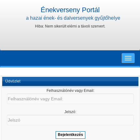
Énekverseny Portál
a hazai ének- és dalversenyek gyűjtőhelye
Hiba: Nem sikerült elérni a távoli szervert.
Toggle
naviga
Üdvözlet
Felhasználónév vagy Email:
Felhasználónév
vagy
Email:
Jelszó:
Jelszó