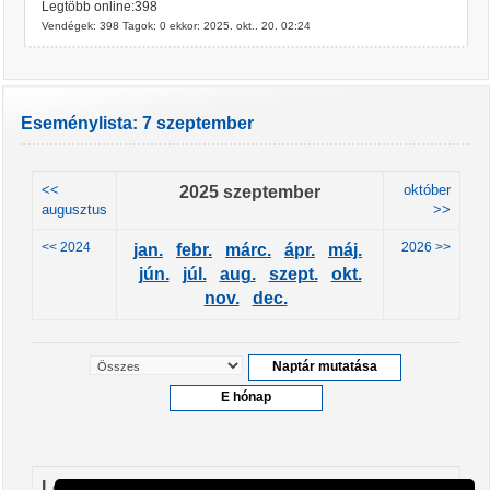
Legtöbb online:398
Vendégek: 398 Tagok: 0 ekkor: 2025. okt.. 20. 02:24
Eseménylista: 7 szeptember
<<
2025 szeptember
október
augusztus
>>
<< 2024
2026 >>
jan.
febr.
márc.
ápr.
máj.
jún.
júl.
aug.
szept.
okt.
nov.
dec.
Leendő események