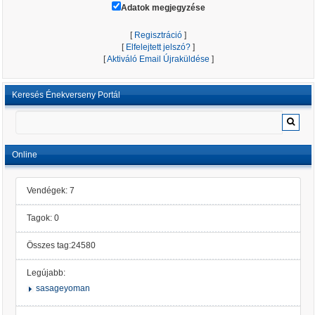
Adatok megjegyzése
[
Regisztráció
]
[
Elfelejtett jelszó?
]
[
Aktiváló Email Újraküldése
]
Keresés Énekverseny Portál
Online
Vendégek: 7
Tagok: 0
Összes tag:24580
Legújabb:
sasageyoman