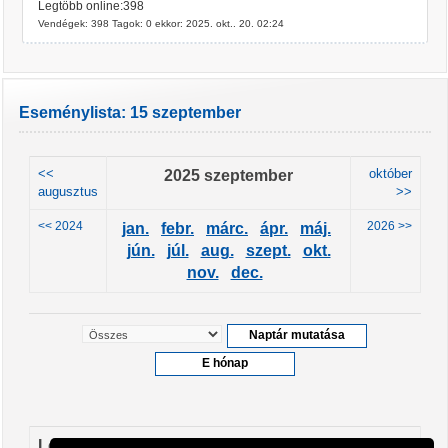
Legtöbb online:398
Vendégek: 398 Tagok: 0 ekkor: 2025. okt.. 20. 02:24
Eseménylista: 15 szeptember
<<
2025 szeptember
október
augusztus
>>
<< 2024
2026 >>
jan.
febr.
márc.
ápr.
máj.
jún.
júl.
aug.
szept.
okt.
nov.
dec.
Leendő események