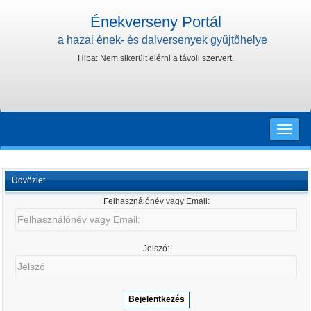
Énekverseny Portál
a hazai ének- és dalversenyek gyűjtőhelye
Hiba: Nem sikerült elérni a távoli szervert.
Toggle
naviga
Üdvözlet
Felhasználónév vagy Email:
Felhasználónév
vagy
Email:
Jelszó:
Jelszó