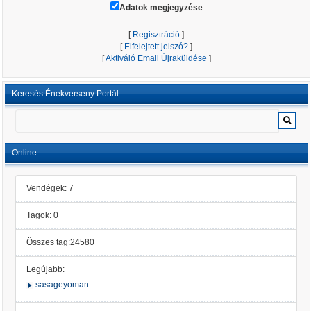
Adatok megjegyzése
[
Regisztráció
]
[
Elfelejtett jelszó?
]
[
Aktiváló Email Újraküldése
]
Keresés Énekverseny Portál
Online
Vendégek: 7
Tagok: 0
Összes tag:24580
Legújabb:
sasageyoman