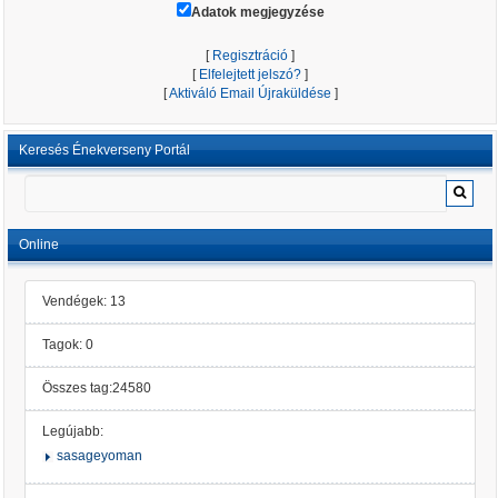
Adatok megjegyzése
[
Regisztráció
]
[
Elfelejtett jelszó?
]
[
Aktiváló Email Újraküldése
]
Keresés Énekverseny Portál
Online
Vendégek: 13
Tagok: 0
Összes tag:24580
Legújabb:
sasageyoman