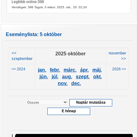
Legtöbb online:398
Vendégek: 398 Tagok: 0 ekkor: 2025. okt.. 20. 02:24
Eseménylista: 5 október
<<
2025 október
november
szeptember
>>
<< 2024
2026 >>
jan.
febr.
márc.
ápr.
máj.
jún.
júl.
aug.
szept.
okt.
nov.
dec.
Leendő események