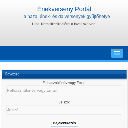
Énekverseny Portál
a hazai ének- és dalversenyek gyűjtőhelye
Hiba: Nem sikerült elérni a távoli szervert.
Toggle
naviga
Üdvözlet
Felhasználónév vagy Email:
Felhasználónév
vagy
Email:
Jelszó:
Jelszó