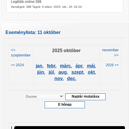
Legtöbb online:398
Vendégek: 398 Tagok: 0 ekkor: 2025. okt.. 20. 02:24
Eseménylista: 11 október
<<
2025 október
november
szeptember
>>
<< 2024
2026 >>
jan.
febr.
márc.
ápr.
máj.
jún.
júl.
aug.
szept.
okt.
nov.
dec.
Leendő események