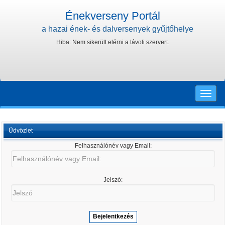
Énekverseny Portál
a hazai ének- és dalversenyek gyűjtőhelye
Hiba: Nem sikerült elérni a távoli szervert.
Toggle
naviga
Üdvözlet
Felhasználónév vagy Email:
Felhasználónév
vagy
Email:
Jelszó:
Jelszó