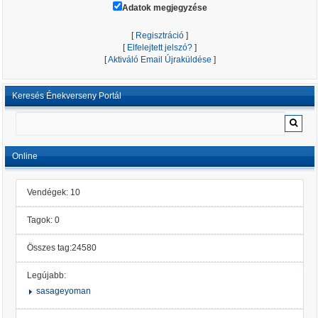
Adatok megjegyzése
[
Regisztráció
]
[
Elfelejtett jelszó?
]
[
Aktiváló Email Újraküldése
]
Keresés Énekverseny Portál
Online
Vendégek: 10
Tagok: 0
Összes tag:24580
Legújabb:
sasageyoman