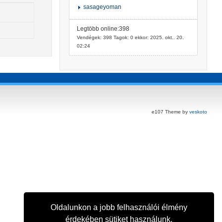
sasageyoman
Legtöbb online:398
Vendégek: 398 Tagok: 0 ekkor: 2025. okt.. 20.
02:24
e107 Theme by
veskoto
Oldalunkon a jobb felhasználói élmény
érdekében sütiket használunk.