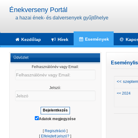
Énekverseny Portál
a hazai ének- és dalversenyek gyűjtőhelye
Események
Kezdőlap
Hírek
Kapcs
Üdvözlet
Eseménylist
Felhasználónév vagy Email:
Felhasználónév
vagy
<< szeptem
Email:
Jelszó:
Jelszó
<< 2024
Adatok megjegyzése
[
Regisztráció
]
[
Elfelejtett jelszó?
]