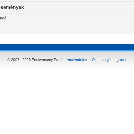
események
andó.
© 2007 - 2026 Énekverseny Portál
Adatvédelem
Oldal tetejére ugrás ↑