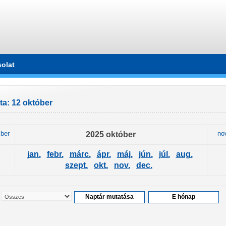
olat
a: 12 október
ber
2025 október
no
jan.
febr.
márc.
ápr.
máj.
jún.
júl.
aug.
szept.
okt.
nov.
dec.