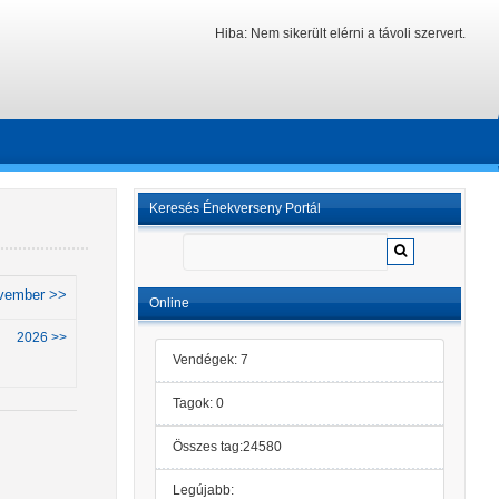
Hiba: Nem sikerült elérni a távoli szervert.
Keresés Énekverseny Portál
vember >>
Online
2026 >>
Vendégek: 7
Tagok: 0
Összes tag:24580
Legújabb: