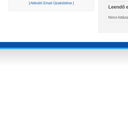
[
Aktiváló Email Újraküldése
]
Leendő 
Nincs listáz