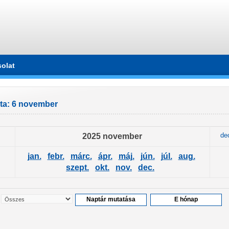
olat
ta: 6 november
2025 november
de
jan.
febr.
márc.
ápr.
máj.
jún.
júl.
aug.
szept.
okt.
nov.
dec.