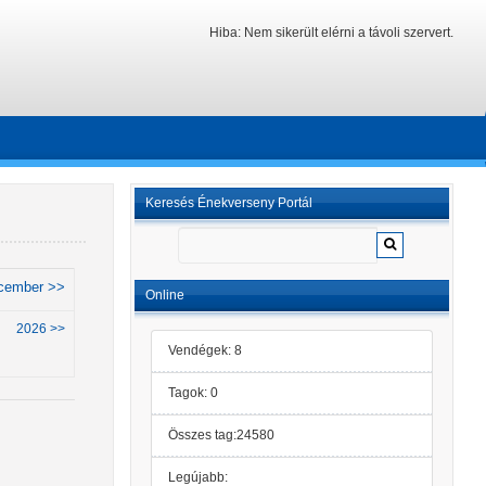
Hiba: Nem sikerült elérni a távoli szervert.
Keresés Énekverseny Portál
cember >>
Online
2026 >>
Vendégek: 8
Tagok: 0
Összes tag:24580
Legújabb: