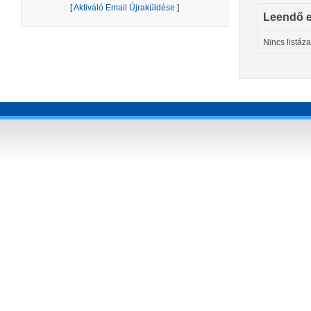
[
Aktiváló Email Újraküldése
]
Leendő 
Nincs listáz