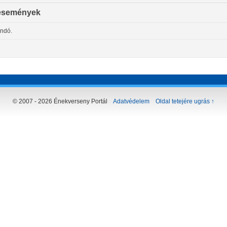
események
andó.
© 2007 - 2026 Énekverseny Portál
Adatvédelem
Oldal tetejére ugrás ↑