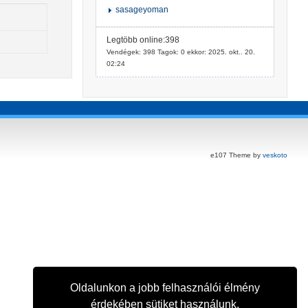
sasageyoman
Legtöbb online:398
Vendégek: 398 Tagok: 0 ekkor: 2025. okt.. 20.
02:24
e107 Theme by
veskoto
Oldalunkon a jobb felhasználói élmény
érdekében sütiket használunk.