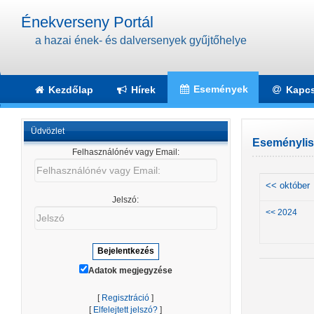
Énekverseny Portál
a hazai ének- és dalversenyek gyűjtőhelye
Események
Kezdőlap
Hírek
Kapcs
Üdvözlet
Eseménylis
Felhasználónév vagy Email:
Felhasználónév
vagy
<< október
Email:
Jelszó:
Jelszó
<< 2024
Adatok megjegyzése
[
Regisztráció
]
[
Elfelejtett jelszó?
]