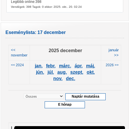
Legtöbb online:398
Vendégek: 398 Tagok: 0 ekkor: 2025. okt.. 20. 02:24
Eseménylista: 17 december
<<
2025 december
január
november
>>
<< 2024
2026 >>
jan.
febr.
márc.
ápr.
máj.
jún.
júl.
aug.
szept.
okt.
nov.
dec.
Leendő események