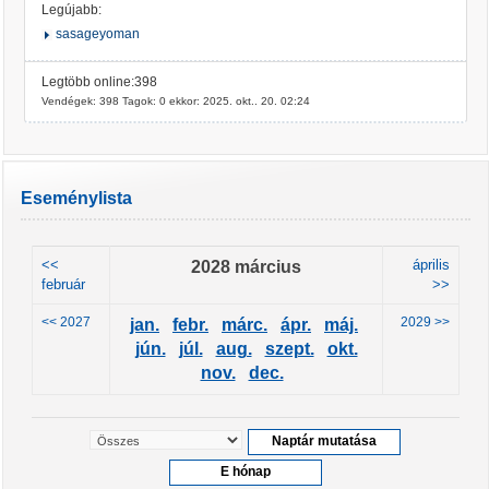
Legújabb:
sasageyoman
Legtöbb online:398
Vendégek: 398 Tagok: 0 ekkor: 2025. okt.. 20. 02:24
Eseménylista
<<
2028 március
április
február
>>
<< 2027
2029 >>
jan.
febr.
márc.
ápr.
máj.
jún.
júl.
aug.
szept.
okt.
nov.
dec.