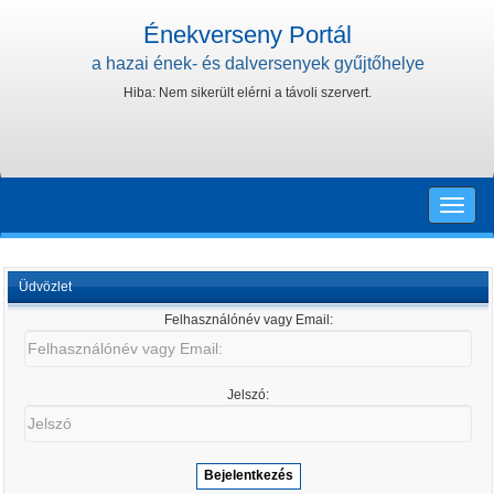
Énekverseny Portál
a hazai ének- és dalversenyek gyűjtőhelye
Hiba: Nem sikerült elérni a távoli szervert.
Toggle
naviga
Üdvözlet
Felhasználónév vagy Email:
Felhasználónév
vagy
Email:
Jelszó:
Jelszó