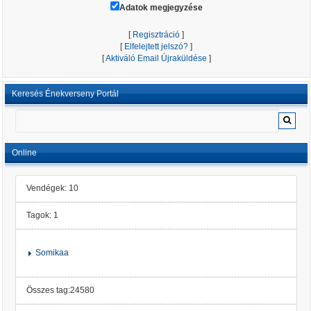
Adatok megjegyzése
[
Regisztráció
]
[
Elfelejtett jelszó?
]
[
Aktiváló Email Újraküldése
]
Keresés Énekverseny Portál
Online
Vendégek: 10
Tagok: 1
Somikaa
Összes tag:24580