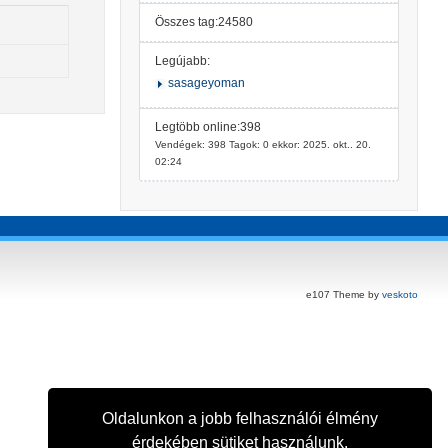
Összes tag:24580
Legújabb:
sasageyoman
Legtöbb online:398
Vendégek: 398 Tagok: 0 ekkor: 2025. okt.. 20.
02:24
e107 Theme by
veskoto
Oldalunkon a jobb felhasználói élmény
érdekében sütiket használunk.