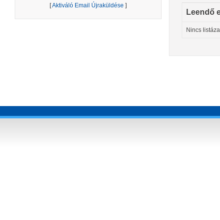
[
Aktiváló Email Újraküldése
]
Leendő 
Nincs listáz