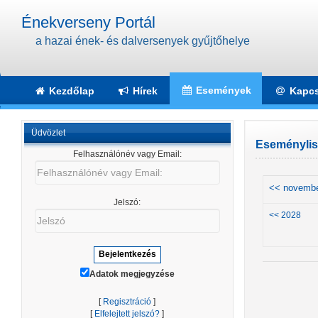
Énekverseny Portál
a hazai ének- és dalversenyek gyűjtőhelye
Események
Kezdőlap
Hírek
Kapcs
Üdvözlet
Eseménylis
Felhasználónév vagy Email:
Felhasználónév
vagy
<< novemb
Email:
Jelszó:
Jelszó
<< 2028
Adatok megjegyzése
[
Regisztráció
]
[
Elfelejtett jelszó?
]