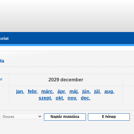
olat
ta
er
2029 december
jan.
febr.
márc.
ápr.
máj.
jún.
júl.
aug.
szept.
okt.
nov.
dec.