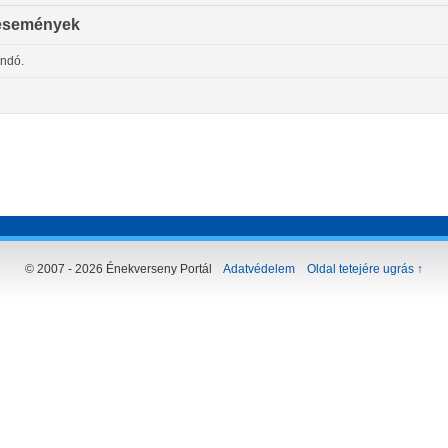
események
andó.
© 2007 - 2026 Énekverseny Portál
Adatvédelem
Oldal tetejére ugrás ↑