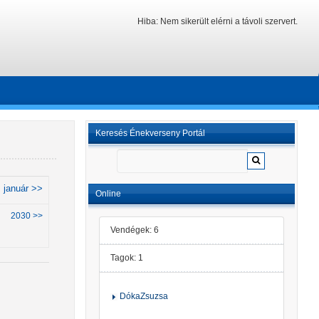
Hiba: Nem sikerült elérni a távoli szervert.
Keresés Énekverseny Portál
január >>
Online
2030 >>
Vendégek: 6
Tagok: 1
DókaZsuzsa