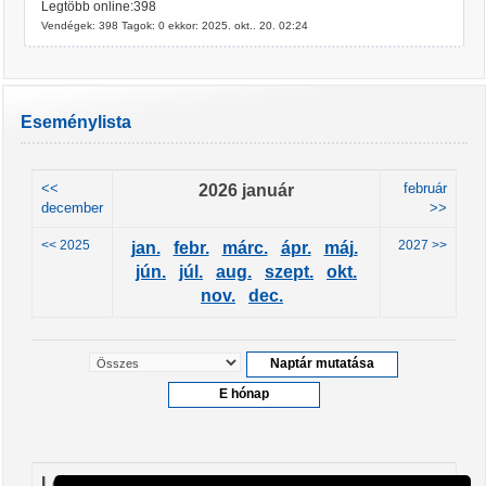
Legtöbb online:398
Vendégek: 398 Tagok: 0 ekkor: 2025. okt.. 20. 02:24
Eseménylista
<<
2026 január
február
december
>>
<< 2025
2027 >>
jan.
febr.
márc.
ápr.
máj.
jún.
júl.
aug.
szept.
okt.
nov.
dec.
Leendő események