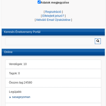
Adatok megjegyzése
[
Regisztráció
]
[
Elfelejtett jelszó?
]
[
Aktiváló Email Újraküldése
]
Keresés Énekverseny Portál
Online
Vendégek: 10
Tagok: 0
Összes tag:24580
Legújabb:
sasageyoman