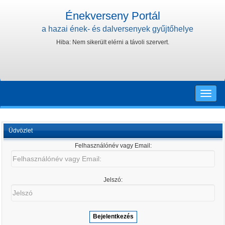
Énekverseny Portál
a hazai ének- és dalversenyek gyűjtőhelye
Hiba: Nem sikerült elérni a távoli szervert.
Toggle
naviga
Üdvözlet
Felhasználónév vagy Email:
Felhasználónév
vagy
Email:
Jelszó:
Jelszó