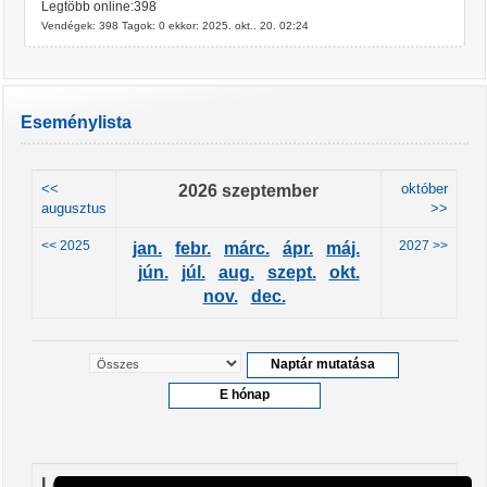
Legtöbb online:398
Vendégek: 398 Tagok: 0 ekkor: 2025. okt.. 20. 02:24
Eseménylista
<<
2026 szeptember
október
augusztus
>>
<< 2025
2027 >>
jan.
febr.
márc.
ápr.
máj.
jún.
júl.
aug.
szept.
okt.
nov.
dec.
Leendő események