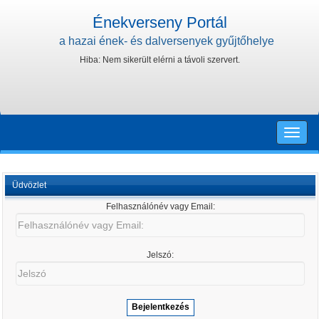
Énekverseny Portál
a hazai ének- és dalversenyek gyűjtőhelye
Hiba: Nem sikerült elérni a távoli szervert.
Toggle
naviga
Üdvözlet
Felhasználónév vagy Email:
Felhasználónév
vagy
Email:
Jelszó:
Jelszó