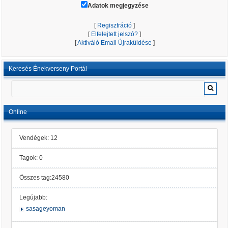
Adatok megjegyzése
[
Regisztráció
]
[
Elfelejtett jelszó?
]
[
Aktiváló Email Újraküldése
]
Keresés Énekverseny Portál
Online
Vendégek: 12
Tagok: 0
Összes tag:24580
Legújabb:
sasageyoman